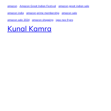
amazon
Amazon Great Indian Festival
amazon great indian sale
amazon india
amazon prime membership
amazon sale
amazon sale 2024
amazon shopping
iqoo neo 9 pro
Kunal Kamra