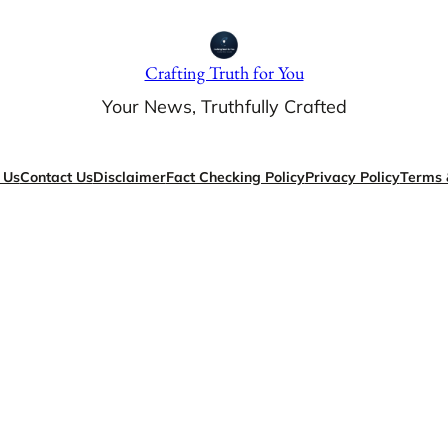
Crafting Truth for You
Your News, Truthfully Crafted
 Us
Contact Us
Disclaimer
Fact Checking Policy
Privacy Policy
Terms 