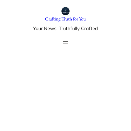
Skip
to
Crafting Truth for You
content
Your News, Truthfully Crafted