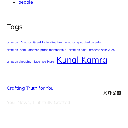
people
Tags
amazon
Amazon Great Indian Festival
amazon great indian sale
amazon india
amazon prime membership
amazon sale
amazon sale 2024
Kunal Kamra
amazon shopping
iqoo neo 9 pro
Crafting Truth for You
X
Facebook
Instag
Linke
Your News, Truthfully Crafted
Our Newsletters