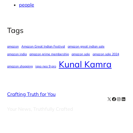
people
Tags
amazon
Amazon Great Indian Festival
amazon great indian sale
amazon india
amazon prime membership
amazon sale
amazon sale 2024
Kunal Kamra
amazon shopping
iqoo neo 9 pro
Crafting Truth for You
X
Facebook
Instag
Linke
Your News, Truthfully Crafted