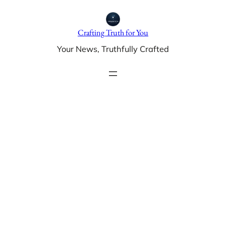
Skip
to
Crafting Truth for You
content
Your News, Truthfully Crafted