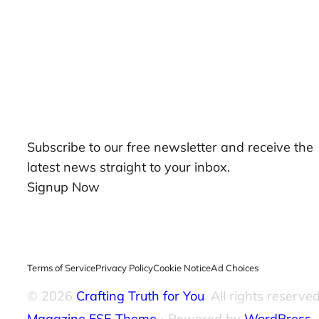
Our Newsletters
Subscribe to our free newsletter and receive the
latest news straight to your inbox.
Signup Now
Terms of Service
Privacy Policy
Cookie Notice
Ad Choices
© 2026
Crafting Truth for You
. All rights reserved
Magazine FSE Theme
⋅ Powered by
WordPress