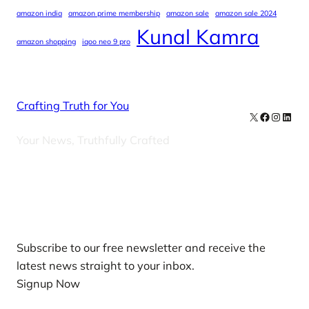
amazon india
amazon prime membership
amazon sale
amazon sale 2024
Kunal Kamra
amazon shopping
iqoo neo 9 pro
Crafting Truth for You
X
Facebook
Instag
Linke
Your News, Truthfully Crafted
Our Newsletters
Subscribe to our free newsletter and receive the
latest news straight to your inbox.
Signup Now
News