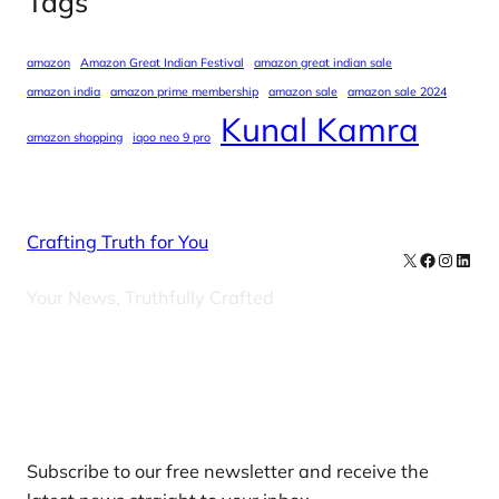
Tags
amazon
Amazon Great Indian Festival
amazon great indian sale
amazon india
amazon prime membership
amazon sale
amazon sale 2024
Kunal Kamra
amazon shopping
iqoo neo 9 pro
Crafting Truth for You
X
Facebook
Instag
Linke
Your News, Truthfully Crafted
Our Newsletters
Subscribe to our free newsletter and receive the