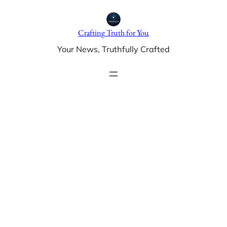
Skip
to
Crafting Truth for You
content
Your News, Truthfully Crafted