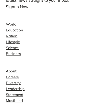
latest news straight to your inbox.
Signup Now
News
World
Education
Nation
Lifestyle
Science
Business
Company
About
Careers
Diversity
Leadership
Statement
Masthead
Contact