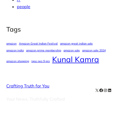
people
Tags
amazon
Amazon Great Indian Festival
amazon great indian sale
amazon india
amazon prime membership
amazon sale
amazon sale 2024
Kunal Kamra
amazon shopping
iqoo neo 9 pro
Crafting Truth for You
X
Facebook
Instag
Linke
Your News, Truthfully Crafted