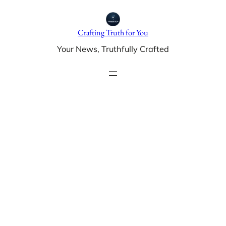
Skip
to
Crafting Truth for You
content
Your News, Truthfully Crafted